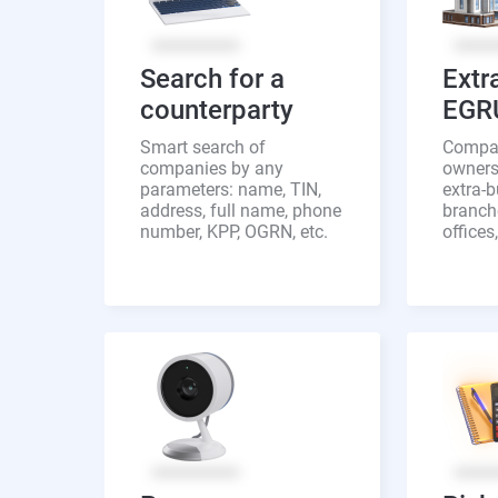
Search for a
Extr
counterparty
EGR
Smart search of
Compan
companies by any
owners,
parameters: name, TIN,
extra-
address, full name, phone
branche
number, KPP, OGRN, etc.
offices,